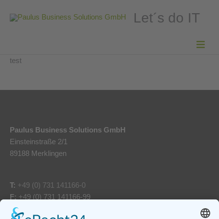
Let´s do IT
test
Paulus Business Solutions GmbH
Einsteinstraße 2/1
89188 Merklingen
T:
+49 (0) 731 141166-0
F:
+49 (0) 731 141166-99
info@pbs-ulm.de