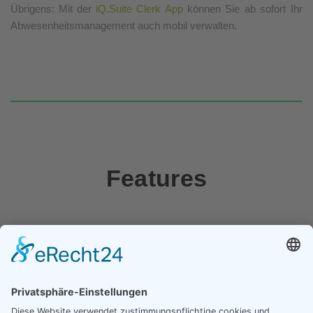
Übrigens: Mit der
iQ.Suite Clerk App
können Sie ab sofort Ihr
Abwesenheitsmanagement auch mobil verwalten.
Features