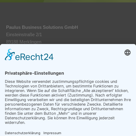
Paulus Business Solutions GmbH
Einsteinstraße 2/1
89188 Merklingen
T:
+49 (0) 731 141166-0
F:
+49 (0) 731 141166-99
info@pbs-ulm.de
Kontakt
Impressum
Datenschutzerklärung
Cookie-Einstellungen