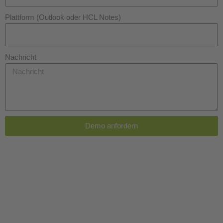
Plattform (Outlook oder HCL Notes)
Nachricht
Demo anfordern
A
l
t
e
r
n
a